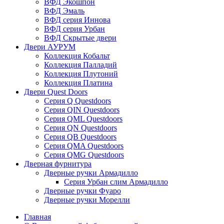
ВФД Экошпон
ВФД Эмаль
ВФД серия Иннова
ВФД серия Урбан
ВФД Скрытые двери
Двери АУРУМ
Коллекция Кобальт
Коллекция Палладий
Коллекция Плутоний
Коллекция Платина
Двери Quest Doors
Серия Q Questdoors
Серия QIN Questdoors
Серия QML Questdoors
Серия QN Questdoors
Серия QB Questdoors
Серия QMA Questdoors
Серия QMG Questdoors
Дверная фурнитура
Дверные ручки Армадилло
Серия Урбан слим Армадилло
Дверные ручки Фуаро
Дверные ручки Морелли
Главная