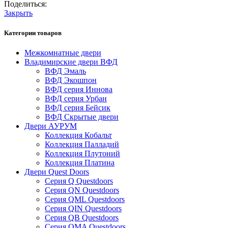
Поделиться:
Закрыть
Категории товаров
Межкомнатные двери
Владимирские двери ВФД
ВФД Эмаль
ВФД Экошпон
ВФД серия Иннова
ВФД серия Урбан
ВФД серия Бейсик
ВФД Скрытые двери
Двери АУРУМ
Коллекция Кобальт
Коллекция Палладий
Коллекция Плутоний
Коллекция Платина
Двери Quest Doors
Серия Q Questdoors
Серия QN Questdoors
Серия QML Questdoors
Серия QIN Questdoors
Серия QB Questdoors
Серия QMA Questdoors