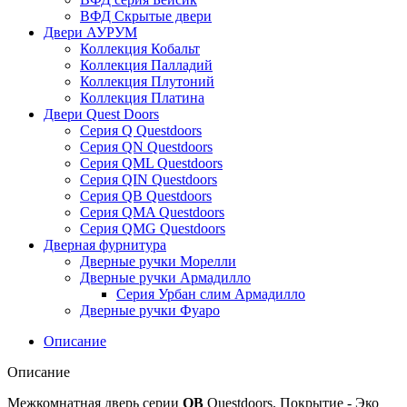
ВФД Скрытые двери
Двери АУРУМ
Коллекция Кобальт
Коллекция Палладий
Коллекция Плутоний
Коллекция Платина
Двери Quest Doors
Серия Q Questdoors
Серия QN Questdoors
Серия QML Questdoors
Серия QIN Questdoors
Серия QB Questdoors
Серия QMA Questdoors
Серия QMG Questdoors
Дверная фурнитура
Дверные ручки Морелли
Дверные ручки Армадилло
Серия Урбан слим Армадилло
Дверные ручки Фуаро
Описание
Описание
Межкомнатная дверь серии
QB
Questdoors. Покрытие - Эко