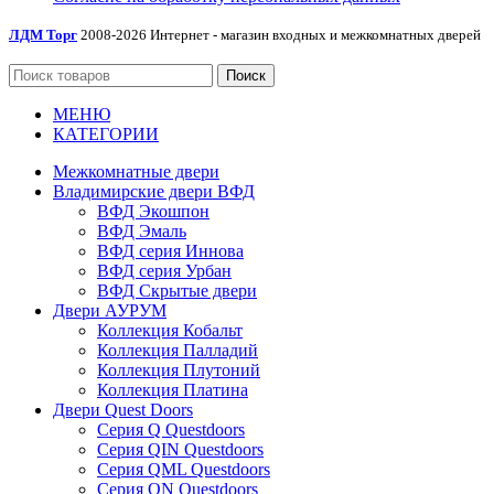
ЛДМ Торг
2008-2026 Интернет - магазин входных и межкомнатных дверей
Поиск
МЕНЮ
КАТЕГОРИИ
Межкомнатные двери
Владимирские двери ВФД
ВФД Экошпон
ВФД Эмаль
ВФД серия Иннова
ВФД серия Урбан
ВФД Скрытые двери
Двери АУРУМ
Коллекция Кобальт
Коллекция Палладий
Коллекция Плутоний
Коллекция Платина
Двери Quest Doors
Серия Q Questdoors
Серия QIN Questdoors
Серия QML Questdoors
Серия QN Questdoors