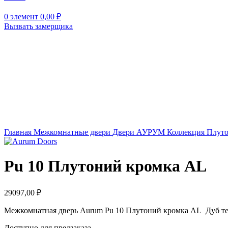
0
элемент
0,00
₽
Вызвать замерщика
Нажмите, чтобы увеличить
Главная
Межкомнатные двери
Двери АУРУМ
Коллекция Плут
Pu 10 Плутоний кромка AL
29097,00
₽
Межкомнатная дверь Aurum Pu 10 Плутоний кромка AL Дуб т
Доступно для предзаказа