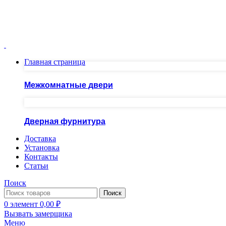
Москва ул.Скобелевская, д.25
ПН-ПТ 10.00 - 20.00 СБ - ВС 10.00 - 19.00
+7(495)717-83-54
+7(985)973-98-38
Главная страница
Межкомнатные двери
Дверная фурнитура
Доставка
Установка
Контакты
Статьи
Поиск
Поиск
0
элемент
0,00
₽
Вызвать замерщика
Меню