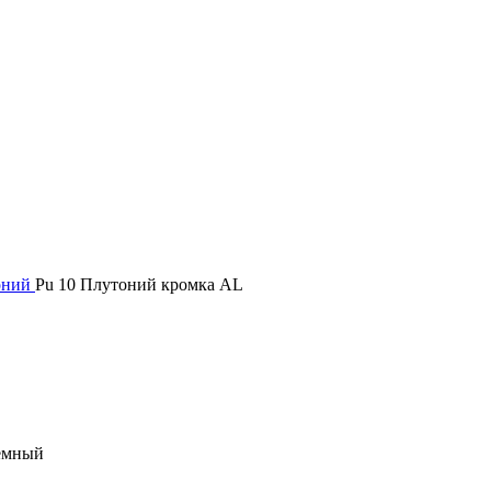
оний
Pu 10 Плутоний кромка AL
емный