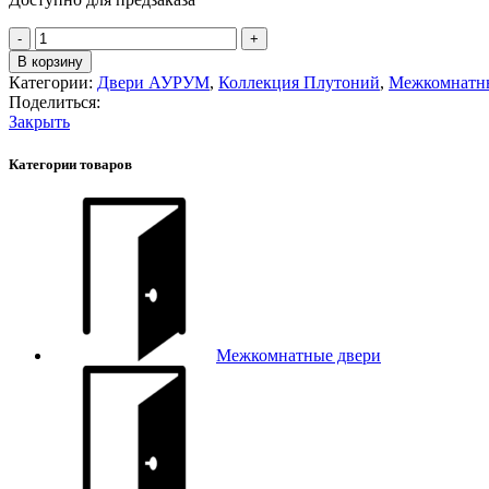
Количество
товара
В корзину
Pu
Категории:
Двери АУРУМ
,
Коллекция Плутоний
,
Межкомнатн
10
Поделиться:
Плутоний
Закрыть
кромка
AL
Категории товаров
Межкомнатные двери