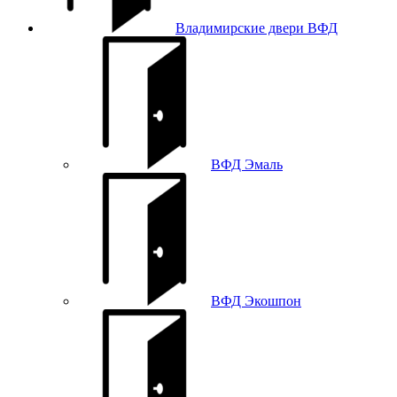
Владимирские двери ВФД
ВФД Эмаль
ВФД Экошпон