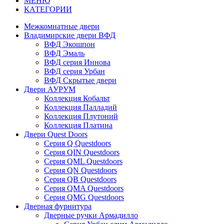
МЕНЮ
КАТЕГОРИИ
Межкомнатные двери
Владимирские двери ВФД
ВФД Экошпон
ВФД Эмаль
ВФД серия Иннова
ВФД серия Урбан
ВФД Скрытые двери
Двери АУРУМ
Коллекция Кобальт
Коллекция Палладий
Коллекция Плутоний
Коллекция Платина
Двери Quest Doors
Серия Q Questdoors
Серия QIN Questdoors
Серия QML Questdoors
Серия QN Questdoors
Серия QB Questdoors
Серия QMA Questdoors
Серия QMG Questdoors
Дверная фурнитура
Дверные ручки Армадилло