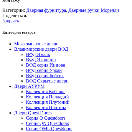
монтажу.
Категории:
Дверная фурнитура
,
Дверные ручки Морелли
Поделиться:
Закрыть
Категории товаров
Межкомнатные двери
Владимирские двери ВФД
ВФД Эмаль
ВФД Экошпон
ВФД серия Иннова
ВФД серия Урбан
ВФД серия Бейсик
ВФД Скрытые двери
Двери АУРУМ
Коллекция Кобальт
Коллекция Палладий
Коллекция Плутоний
Коллекция Платина
Двери Quest Doors
Серия Q Questdoors
Серия QN Questdoors
Серия QML Questdoors