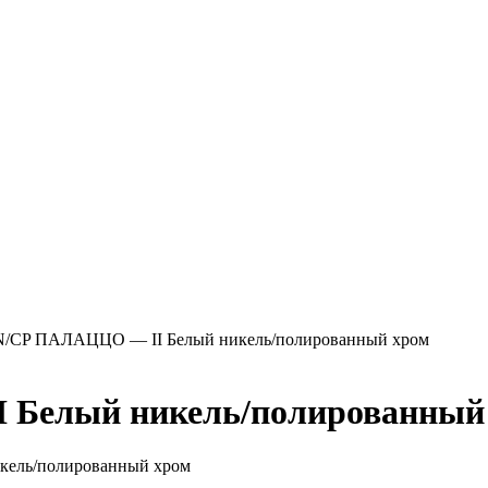
N/CP ПАЛАЦЦО — II Белый никель/полированный хром
Белый никель/полированный
кель/полированный хром