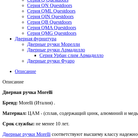
Серия QN Questdoors
Серия QML Questdoors
Серия QIN Questdoors
Серия QB Questdoors
Серия QMA Questdoors
Серия QMG Questdoors
Дверная фурнитура
Дверные ручки Морелли
Дверные ручки Армадилло
Серия Урбан слим Армадилло
Дверные ручки Фуаро
Описание
Описание
Дверная ручка Morelli
Бренд:
Morelli (Италия) .
Материал:
ЦАМ - (сплав, содержащий цинк, алюминий и медь)
Срок службы:
не менее 10 лет.
Дверные ручки Morelli
соответствуют высшему классу надежно