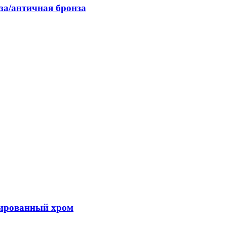
а/античная бронза
ированный хром