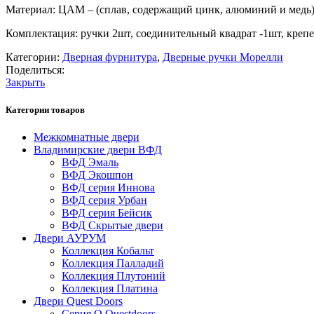
Материал: ЦАМ – (сплав, содержащий цинк, алюминий и медь)
Комплектация: ручки 2шт, соединительный квадрат -1шт, креп
Категории:
Дверная фурнитура
,
Дверные ручки Морелли
Поделиться:
Закрыть
Категории товаров
Межкомнатные двери
Владимирские двери ВФД
ВФД Эмаль
ВФД Экошпон
ВФД серия Иннова
ВФД серия Урбан
ВФД серия Бейсик
ВФД Скрытые двери
Двери АУРУМ
Коллекция Кобальт
Коллекция Палладий
Коллекция Плутоний
Коллекция Платина
Двери Quest Doors
Серия Q Questdoors