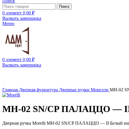
Поиск
Поиск
0
элемент
0,00
₽
Вызвать замерщика
Меню
0
элемент
0,00
₽
Вызвать замерщика
Нажмите, чтобы увеличить
Главная
Дверная фурнитура
Дверные ручки Морелли
MH-02 S
MH-02 SN/CP ПАЛАЦЦО — II 
Дверная ручка Morelli MH-02 SN/CP ПАЛАЦЦО — II Белый ни