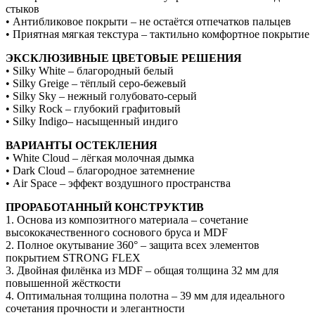
стыков
• Антибликовое покрыти – не остаётся отпечатков пальцев
• Приятная мягкая текстура – тактильно комфортное покрытие
ЭКСКЛЮЗИВНЫЕ ЦВЕТОВЫЕ РЕШЕНИЯ
• Silky White – благородный белый
• Silky Greige – тёплый серо-бежевый
• Silky Sky – нежный голубовато-серый
• Silky Rock – глубокий графитовый
• Silky Indigo– насыщенный индиго
ВАРИАНТЫ ОСТЕКЛЕНИЯ
• White Cloud – лёгкая молочная дымка
• Dark Cloud – благородное затемнение
• Air Space – эффект воздушного пространства
ПРОРАБОТАННЫЙ КОНСТРУКТИВ
1. Основа из композитного материала – сочетание
высококачественного соснового бруса и MDF
2. Полное окутывание 360° – защита всех элементов
покрытием STRONG FLEX
3. Двойная филёнка из MDF – общая толщина 32 мм для
повышенной жёсткости
4. Оптимальная толщина полотна – 39 мм для идеального
сочетания прочности и элегантности