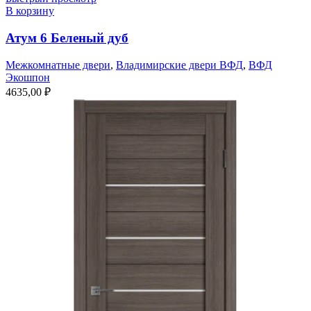
В корзину
Атум 6 Беленый дуб
Межкомнатные двери
,
Владимирские двери ВФД
,
ВФД
Экошпон
4635,00
₽