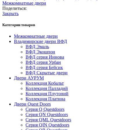
Межкомнатные двери
Поделиться:
Закрыть
Категории товаров
Межкомнатные двери
Владимирские двери ВФД
ВФД Эмаль
ВФД Экошпон
ВФД серия Иннова
ВФД серия Урбан
ВФД серия Бейсик
ВФД Скрытые двери
Двери АУРУМ
Коллекция Кобальт
Коллекция Палладий
Коллекция Плутоний
Коллекция Платина
Двери Quest Doors
Серия Q Questdoors
Серия QN Questdoors
Серия QML Questdoors
Серия QIN Questdoors