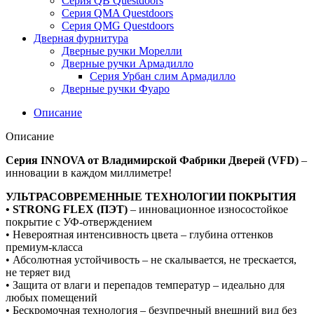
Серия QB Questdoors
Серия QMA Questdoors
Серия QMG Questdoors
Дверная фурнитура
Дверные ручки Морелли
Дверные ручки Армадилло
Серия Урбан слим Армадилло
Дверные ручки Фуаро
Описание
Описание
Серия INNOVA от Владимирской Фабрики Дверей (VFD)
–
инновации в каждом миллиметре!
УЛЬТРАСОВРЕМЕННЫЕ ТЕХНОЛОГИИ ПОКРЫТИЯ
• STRONG FLEX (ПЭТ)
– инновационное износостойкое
покрытие с УФ-отверждением
• Невероятная интенсивность цвета – глубина оттенков
премиум-класса
• Абсолютная устойчивость – не скалывается, не трескается,
не теряет вид
• Защита от влаги и перепадов температур – идеально для
любых помещений
• Бескромочная технология – безупречный внешний вид без