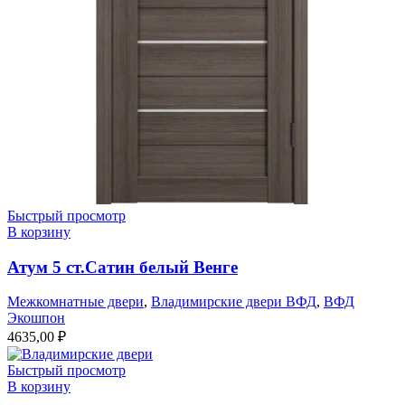
Быстрый просмотр
В корзину
Атум 5 ст.Сатин белый Венге
Межкомнатные двери
,
Владимирские двери ВФД
,
ВФД
Экошпон
4635,00
₽
Быстрый просмотр
В корзину