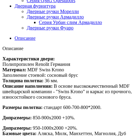
Серия QMG Questdoors
Дверная фурнитура
Дверные ручки Морелли
Дверные ручки Армадилло
Серия Урбан слим Армадилло
Дверные ручки Фуаро
Описание
Описание
Характеристики двери:
Полипропилен Renolit Германия
Материал:
MDF Swiss Krono
Заполнение стоевой: сосновый брус
Толщина полотна:
36 мм.
Описание наполнения:
В основе высококачественный MDF
швейцарской компании - "Swiss Krono" и каркас из прочного,
износостойкого соснового бруса.
Размеры полотна:
стандарт 600-700-800*2000.
Допразмеры:
850-900x2000 +10%.
Допразмеры:
950-1000x2000 +20%.
Базовые цвета:
Аляска, Милк, Манхеттен, Магнолия, Дуб