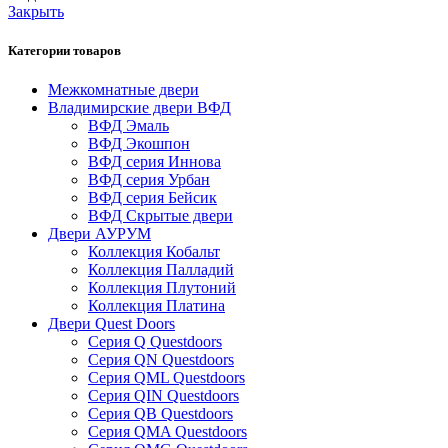
Кобальт
Закрыть
Манхэттен
Категории товаров
Межкомнатные двери
Владимирские двери ВФД
ВФД Эмаль
ВФД Экошпон
ВФД серия Иннова
ВФД серия Урбан
ВФД серия Бейсик
ВФД Скрытые двери
Двери АУРУМ
Коллекция Кобальт
Коллекция Палладий
Коллекция Плутоний
Коллекция Платина
Двери Quest Doors
Серия Q Questdoors
Серия QN Questdoors
Серия QML Questdoors
Серия QIN Questdoors
Серия QB Questdoors
Серия QMA Questdoors