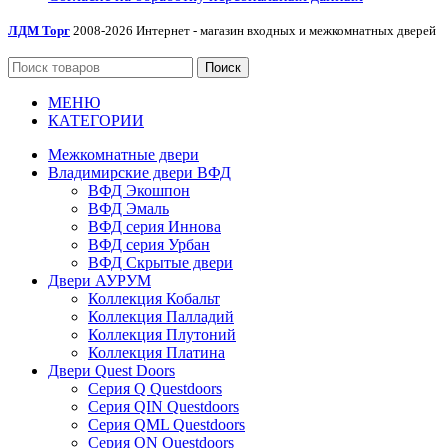
ЛДМ Торг
2008-2026 Интернет - магазин входных и межкомнатных дверей
Поиск
МЕНЮ
КАТЕГОРИИ
Межкомнатные двери
Владимирские двери ВФД
ВФД Экошпон
ВФД Эмаль
ВФД серия Иннова
ВФД серия Урбан
ВФД Скрытые двери
Двери АУРУМ
Коллекция Кобальт
Коллекция Палладий
Коллекция Плутоний
Коллекция Платина
Двери Quest Doors
Серия Q Questdoors
Серия QIN Questdoors
Серия QML Questdoors
Серия QN Questdoors