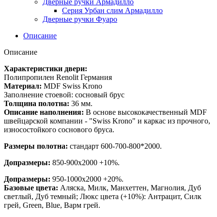
Дверные ручки Армадилло
Серия Урбан слим Армадилло
Дверные ручки Фуаро
Описание
Описание
Характеристики двери:
Полипропилен Renolit Германия
Материал:
MDF Swiss Krono
Заполнение стоевой: сосновый брус
Толщина полотна:
36 мм.
Описание наполнения:
В основе высококачественный MDF
швейцарской компании - "Swiss Krono" и каркас из прочного,
износостойкого соснового бруса.
Размеры полотна:
стандарт 600-700-800*2000.
Допразмеры:
850-900x2000 +10%.
Допразмеры:
950-1000x2000 +20%.
Базовые цвета:
Аляска, Милк, Манхеттен, Магнолия, Дуб
светлый, Дуб темный; Люкс цвета (+10%): Антрацит, Силк
грей, Green, Blue, Варм грей.