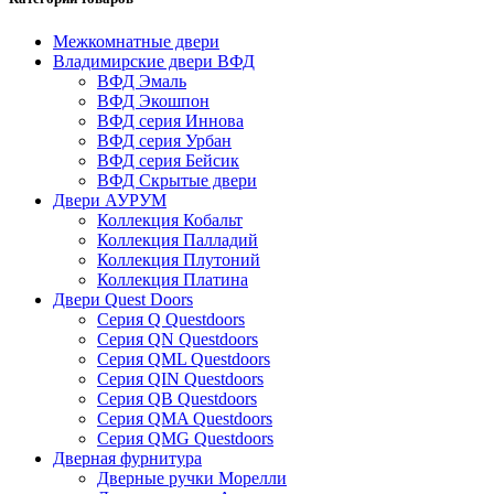
Межкомнатные двери
Владимирские двери ВФД
ВФД Эмаль
ВФД Экошпон
ВФД серия Иннова
ВФД серия Урбан
ВФД серия Бейсик
ВФД Скрытые двери
Двери АУРУМ
Коллекция Кобальт
Коллекция Палладий
Коллекция Плутоний
Коллекция Платина
Двери Quest Doors
Серия Q Questdoors
Серия QN Questdoors
Серия QML Questdoors
Серия QIN Questdoors
Серия QB Questdoors
Серия QMA Questdoors
Серия QMG Questdoors
Дверная фурнитура
Дверные ручки Морелли