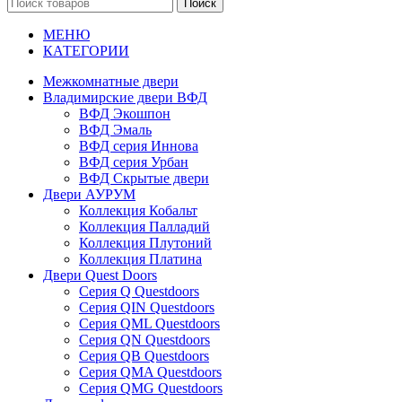
Поиск
МЕНЮ
КАТЕГОРИИ
Межкомнатные двери
Владимирские двери ВФД
ВФД Экошпон
ВФД Эмаль
ВФД серия Иннова
ВФД серия Урбан
ВФД Скрытые двери
Двери АУРУМ
Коллекция Кобальт
Коллекция Палладий
Коллекция Плутоний
Коллекция Платина
Двери Quest Doors
Серия Q Questdoors
Серия QIN Questdoors
Серия QML Questdoors
Серия QN Questdoors
Серия QB Questdoors
Серия QMA Questdoors
Серия QMG Questdoors