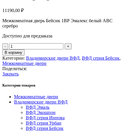
11190,00
₽
Межкомнатная дверь Бейсик 1ВР Эмалекс белый ABС
серебро
Доступно для предзаказа
Количество
товара
В корзину
Бейсик
Категории:
Владимирские двери ВФД
,
ВФД серия Бейсик
,
1ВР
Межкомнатные двери
Эмалекс
Поделиться:
белый
Закрыть
ABС
серебро
Категории товаров
Межкомнатные двери
Владимирские двери ВФД
ВФД Эмаль
ВФД Экошпон
ВФД серия Иннова
ВФД серия Урбан
ВФД серия Бейсик