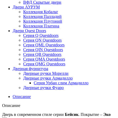
ВФД Скрытые двери
Двери АУРУМ
Коллекция Кобальт
Коллекция Палладий
Коллекция Плутоний
Коллекция Платина
Двери Quest Doors
Серия Q Questdoors
Серия QN Questdoors
Серия QML Questdoors
Серия QIN Questdoors
Серия QB Questdoors
Серия QMA Questdoors
Серия QMG Questdoors
Дверная фурнитура
Дверные ручки Морелли
Дверные ручки Армадилло
Серия Урбан слим Армадилло
Дверные ручки Фуаро
Описание
Описание
Дверь в современном стиле серии
Бейсик
. Покрытие –
Эко