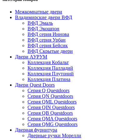
Межкомнатные двери
Владимирские двери ВФД
ВФД Эмаль
ВФД Экошпон
ВФД серия Иннова
ВФД серия Урбан
ВФД серия Бейсик
ВФД Скрытые двери
Двери АУРУМ
Коллекция Кобальт
Коллекция Палладий
Коллекция Плутоний
Коллекция Платина
Двери Quest Doors
Серия Q Questdoors
Серия QN Questdoors
Серия QML Questdoors
Серия QIN Questdoors
Серия QB Questdoors
Серия QMA Questdoors
Серия QMG Questdoors
Дверная фурнитура
Дверные ручки Морелли