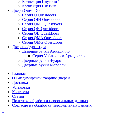
Коллекция Плутоний
Коллекция Платина
Двери Quest Doors
Серия Q Questdoors
Серия QIN Questdoors
Серия QML Questdoors
Серия QN Questdoors
Серия QB Questdoors
Серия QMA Questdoors
Серия QMG Questdoors
Дверная фурнитура
Дверные ручки Армадилло
Серия Урбан слим Армадилло
Дверные ручки Фуаро
Дверные ручки Морелли
Главная
О Владимирской фабрике дверей
Доставка
Установка
Контакты
Статьи
Политика обработки персональных данных
Согласие на обработку персональных данных