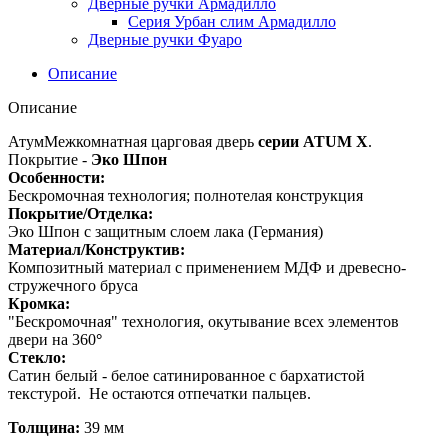
Дверные ручки Армадилло
Серия Урбан слим Армадилло
Дверные ручки Фуаро
Описание
Описание
АтумМежкомнатная царговая дверь
серии ATUM X
.
Покрытие -
Эко Шпон
Особенности:
Бескромочная технология; полнотелая конструкция
Покрытие/Отделка:
Эко Шпон с защитным слоем лака (Германия)
Материал/Конструктив:
Композитный материал с применением МДФ и древесно-
стружечного бруса
Кромка:
"Бескромочная" технология, окутывание всех элементов
двери на 360
°
Стекло:
Сатин белый - белое сатинированное с бархатистой
текстурой. Не остаются отпечатки пальцев.
Толщина:
39 мм