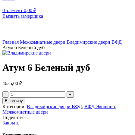
0
элемент
0,00
₽
Вызвать замерщика
Нажмите, чтобы увеличить
Главная
Межкомнатные двери
Владимирские двери ВФД
Атум 6 Беленый дуб
Атум 6 Беленый дуб
4635,00
₽
Количество
товара
В корзину
Атум
Категории:
Владимирские двери ВФД
,
ВФД Экошпон
,
6
Межкомнатные двери
Беленый
Поделиться:
дуб
Закрыть
Категории товаров