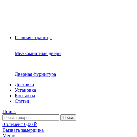
Москва ул.Скобелевская, д.25
ПН-ПТ 10.00 - 20.00 СБ - ВС 10.00 - 19.00
+7(495)717-83-54
+7(985)973-98-38
Главная страница
Межкомнатные двери
Дверная фурнитура
Доставка
Установка
Контакты
Статьи
Поиск
Поиск
0
элемент
0,00
₽
Вызвать замерщика
Меню